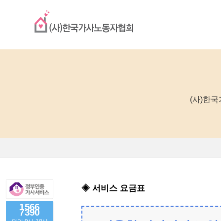
(사)한
◈ 서비스 요금표
1566
7390